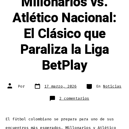
Millonarios vs.
Atlético Nacional:
El Clásico que
Paraliza la Liga
BetPlay
Fecha
Categorías
Autor
Por
17 marzo, 2026
En
Noticias
de
de
publicación
la
entrada
en
2 comentarios
Millonarios
vs.
Atlético
Nacional:
El
Clásico
El fútbol colombiano se prepara para uno de sus
que
Paraliza
encuentros más esperados. Millonarios y Atlético