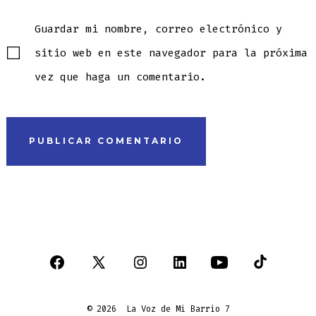
Guardar mi nombre, correo electrónico y
sitio web en este navegador para la próxima
vez que haga un comentario.
Abrir
Abrir
Abrir
Abrir
Abrir
Abrir
Facebook
X
Instagram
LinkedIn
YouTube
TikTok
© 2026
La Voz de Mi Barrio 7
en
en
en
en
en
en