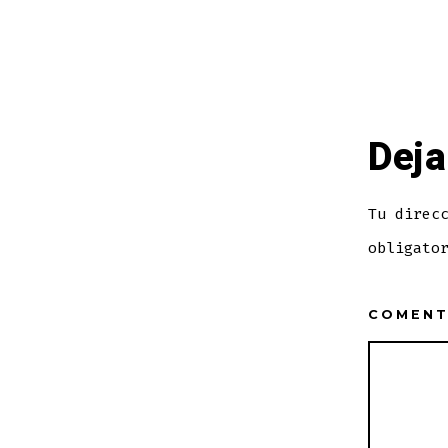
Deja
Tu direc
obligato
COMEN