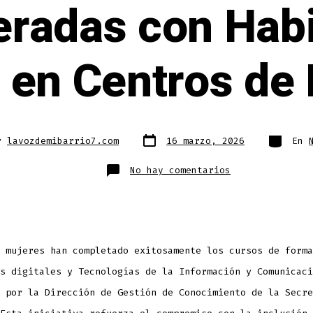
radas con Habi
s en Centros de 
Fecha
Categorí
r
lavozdemibarrio7.com
16 marzo, 2026
En
de
publicación
en
No hay comentarios
Más
de
140
Mujeres
Empoderadas
con
Habilidades
Digitales
en
 mujeres han completado exitosamente los cursos de forma
Centros
de
Inclusión
s digitales y Tecnologías de la Información y Comunicaci
 por la Dirección de Gestión de Conocimiento de la Secre