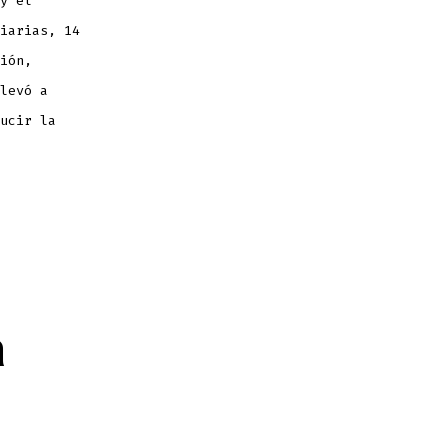
y el
iarias, 14
ión,
levó a
ucir la
a