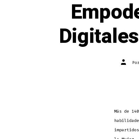
Empode
Digitale
Autor
Po
de
la
entrada
Más de 140
habilidade
impartidos