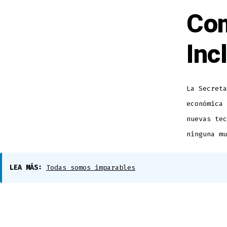
Com
Inc
La Secreta
económica 
nuevas tec
ninguna mu
LEA MÁS:
Todas somos imparables