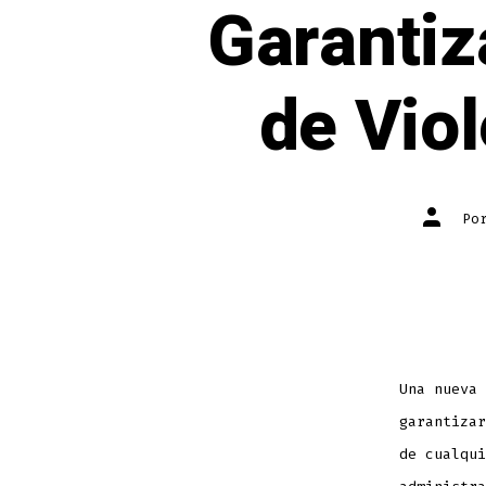
Garantiz
de Viol
Autor
Po
de
la
entrada
Una nueva 
garantizar
de cualqui