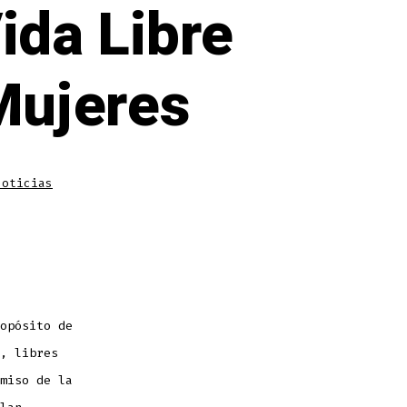
ida Libre
 Mujeres
as
Noticias
opósito de
, libres
miso de la