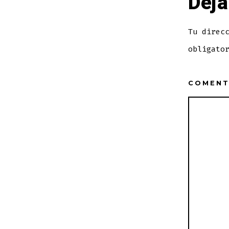
Deja
Tu direc
obligato
COMEN