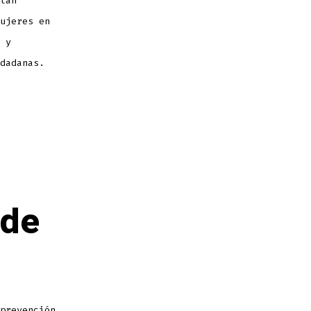
lan
ujeres en
 y
dadanas.
 de
prevención