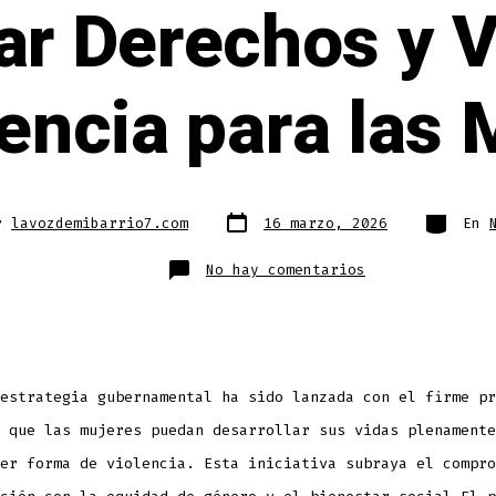
ar Derechos y V
encia para las
Fecha
Categorí
r
lavozdemibarrio7.com
16 marzo, 2026
En
de
publicación
en
No hay comentarios
Lanzan
Estrategia
Integral
para
Garantizar
Derechos
y
Vida
Libre
estrategia gubernamental ha sido lanzada con el firme pr
de
Violencia
para
 que las mujeres puedan desarrollar sus vidas plenamente
las
Mujeres
er forma de violencia. Esta iniciativa subraya el compro