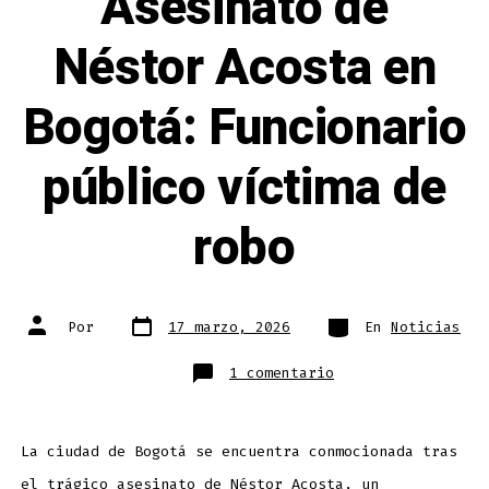
Asesinato de
Néstor Acosta en
Bogotá: Funcionario
público víctima de
robo
Fecha
Categorías
Autor
Por
17 marzo, 2026
En
Noticias
de
de
publicación
la
entrada
en
1 comentario
Asesinato
de
Néstor
Acosta
en
Bogotá:
La ciudad de Bogotá se encuentra conmocionada tras
Funcionario
público
el trágico asesinato de Néstor Acosta, un