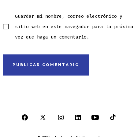
Guardar mi nombre, correo electrónico y
sitio web en este navegador para la próxima
vez que haga un comentario.
Abrir
Abrir
Abrir
Abrir
Abrir
Abrir
Facebook
X
Instagram
LinkedIn
YouTube
TikTok